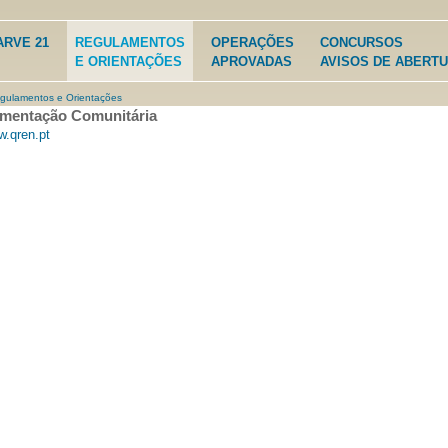
Jump to navigation
ARVE 21
REGULAMENTOS
OPERAÇÕES
CONCURSOS
E ORIENTAÇÕES
APROVADAS
AVISOS DE ABERT
gulamentos e Orientações
mentação Comunitária
.qren.pt
ui